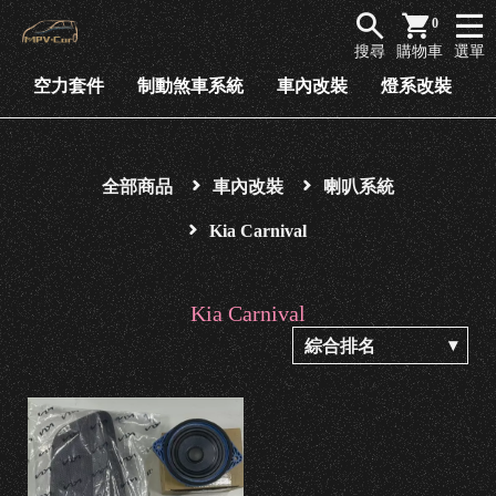
商
0
品
搜尋
購物車
選單
列
空力套件
制動煞車系統
車內改裝
燈系改裝
表
空
力
全部商品
車內改裝
喇叭系統
套
Kia Carnival
件
制
Kia Carnival
動
煞
車
系
統