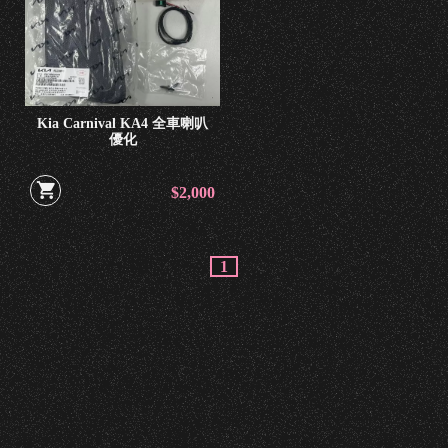
車
內
改
裝
Kia Carnival KA4 全車喇叭
優化
燈
系
$2,000
改
裝
1
汽
車
養
護
週
邊