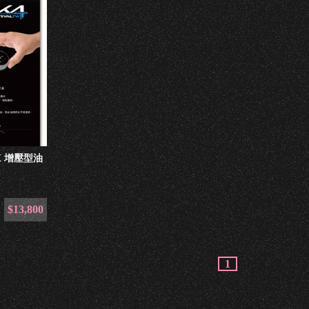
RIX 增壓型油
$13,800
1