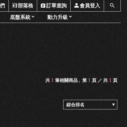
們
部落格
訂單查詢
會員登入
底盤系統
動力升級
1
1
1
共
筆相關商品 ,
第
頁 ／ 共
頁