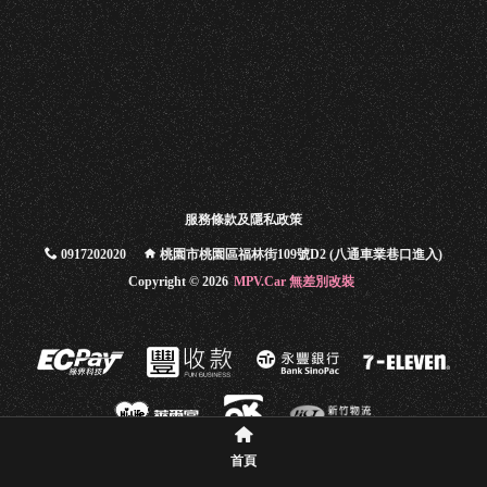
車
內
改
裝
燈
系
服務條款及隱私政策
改
0917202020
桃園市桃園區福林街109號D2 (八通車業巷口進入)
裝
Copyright ©
2026
MPV.Car 無差別改裝
汽
車
養
護
週
首頁
邊