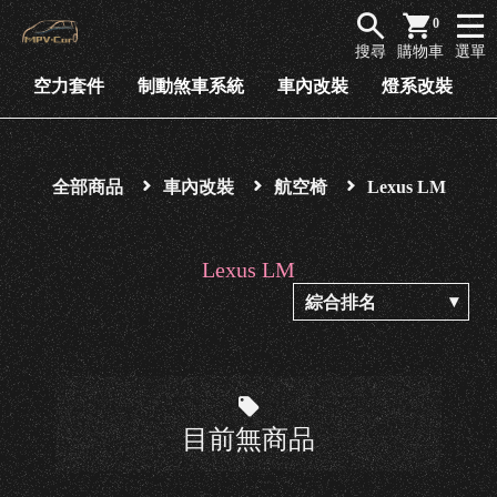
商
0
品
搜尋
購物車
選單
列
空力套件
制動煞車系統
車內改裝
燈系改裝
表
空
力
全部商品
車內改裝
航空椅
Lexus LM
套
件
Lexus LM
制
動
煞
車
系
目前無商品
統