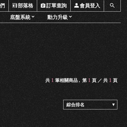
們
部落格
訂單查詢
會員登入
底盤系統
動力升級
1
1
1
共
筆相關商品 ,
第
頁 ／ 共
頁