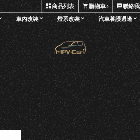
商品列表
購物車
聯絡我
0
車內改裝
燈系改裝
汽車養護週邊