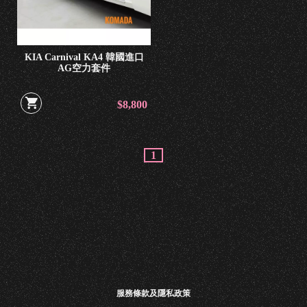
車
內
改
KIA Carnival KA4 韓國進口
AG空力套件
裝
$8,800
燈
系
改
1
裝
汽
車
養
護
週
服務條款及隱私政策
邊