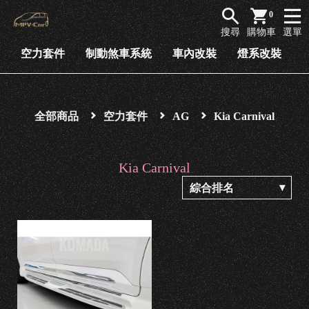
商
0
品
搜尋
購物車
選單
列
空力套件
制動煞車系統
車內改裝
燈系改裝
表
空
力
全部商品
空力套件
AG
Kia Carnival
套
件
Kia Carnival
制
動
煞
車
系
統